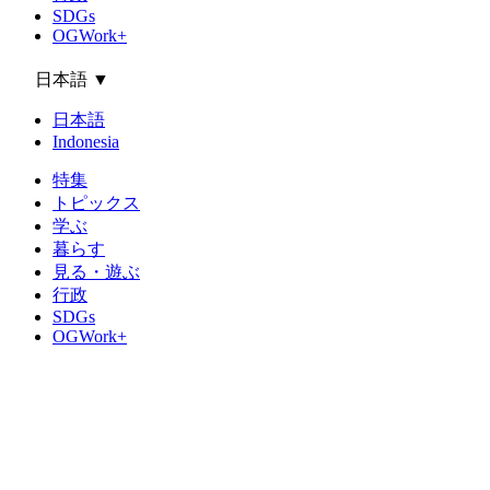
SDGs
OGWork+
日本語
▼
日本語
Indonesia
特集
トピックス
学ぶ
暮らす
見る・遊ぶ
行政
SDGs
OGWork+