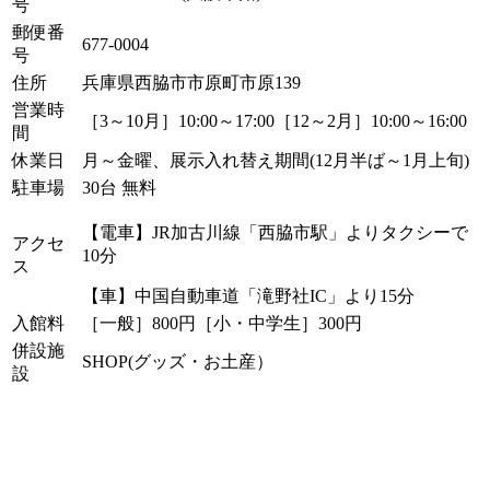
号
郵便番
677-0004
号
住所
兵庫県西脇市市原町市原139
営業時
［3～10月］10:00～17:00［12～2月］10:00～16:00
間
休業日
月～金曜、展示入れ替え期間(12月半ば～1月上旬)
駐車場
30台 無料
【電車】JR加古川線「西脇市駅」よりタクシーで
アクセ
10分
ス
【車】中国自動車道「滝野社IC」より15分
入館料
［一般］800円［小・中学生］300円
併設施
SHOP(グッズ・お土産）
設