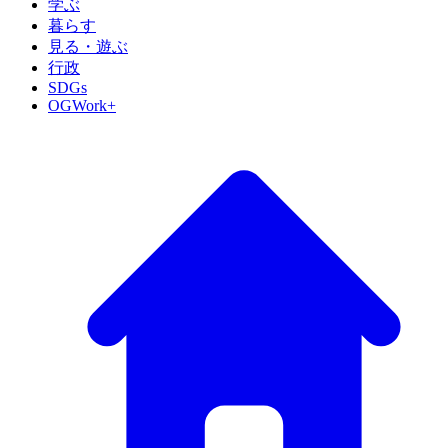
学ぶ
暮らす
見る・遊ぶ
行政
SDGs
OGWork+