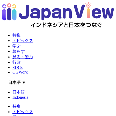
特集
トピックス
学ぶ
暮らす
見る・遊ぶ
行政
SDGs
OGWork+
日本語
▼
日本語
Indonesia
特集
トピックス