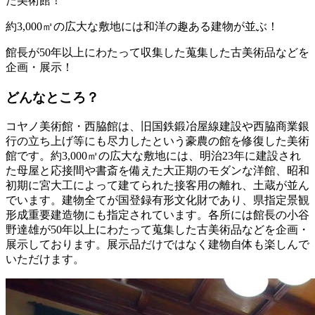
た美術館！
約3,000㎡の広大な敷地には和洋の趣ある建物が並ぶ！
館長が50年以上にわたって収集した蒐集した古美術品などを
企画・展示！
どんなところ？
コヤノ美術館・西脇館は、旧国鉄鍛冶屋線建設や西脇商業銀
行の立ち上げ等にも尽力したという豪農の館を修復した美術
館です。約3,000㎡の広大な敷地には、明治23年に建設され
た母屋と応接間や書斎を備えた大正期のモダンな洋館、昭和
初期に宮大工によって建てられた接客用の離れ、土蔵が並ん
でいます。建物全てが国登録有形文化財であり、県指定景観
形成重要建造物にも指定されています。各所には館長の小谷
野達雄が50年以上にわたって蒐集した古美術品などを企画・
展示しております。展示品だけではなく建物自体も楽しんで
いただけます。