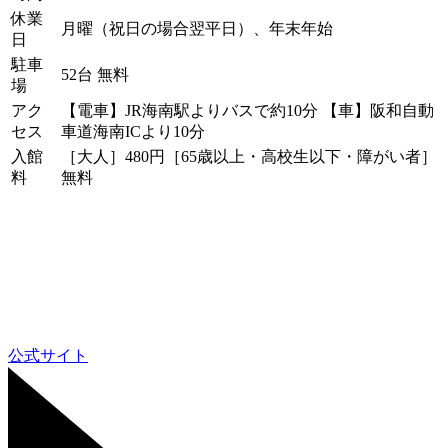
休業
月曜（祝日の場合翌平日）、年末年始
日
駐車
52台 無料
場
アク
【電車】JR海南駅よりバスで約10分 【車】阪和自動
セス
車道海南ICより10分
入館
［大人］480円［65歳以上・高校生以下・障がい者］
料
無料
公式サイト