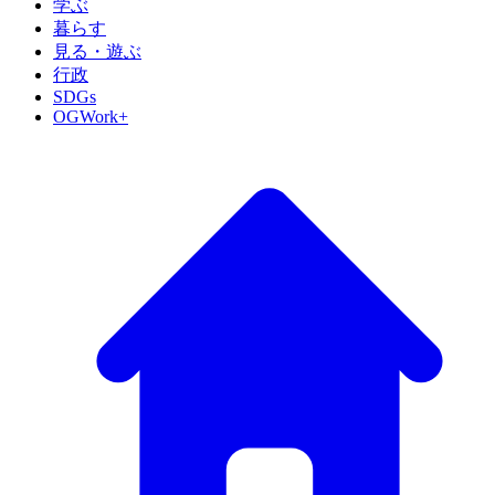
学ぶ
暮らす
見る・遊ぶ
行政
SDGs
OGWork+