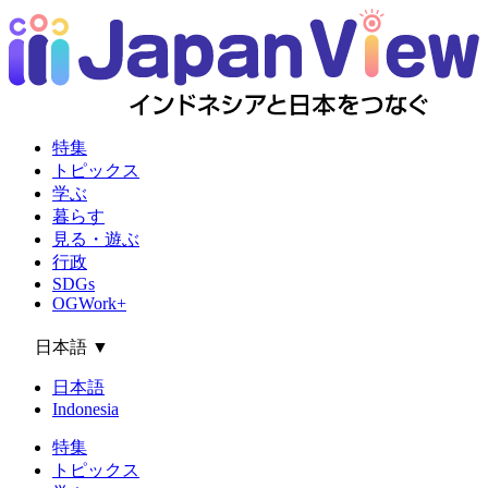
特集
トピックス
学ぶ
暮らす
見る・遊ぶ
行政
SDGs
OGWork+
日本語
▼
日本語
Indonesia
特集
トピックス