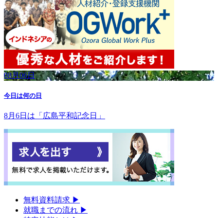
08月06日
今日は何の日
8月6日は「広島平和記念日」
無料資料請求
▶︎
就職までの流れ
▶︎