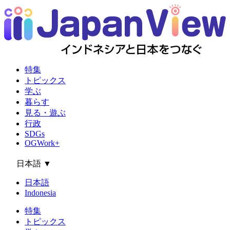
特集
トピックス
学ぶ
暮らす
見る・遊ぶ
行政
SDGs
OGWork+
日本語
▼
日本語
Indonesia
特集
トピックス