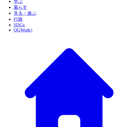
学ぶ
暮らす
見る・遊ぶ
行政
SDGs
OGWork+