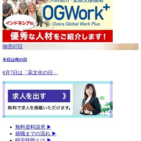
08月07日
今日は何の日
8月7日は「花文化の日」
無料資料請求
▶︎
就職までの流れ
▶︎
特定技能とは
▶︎