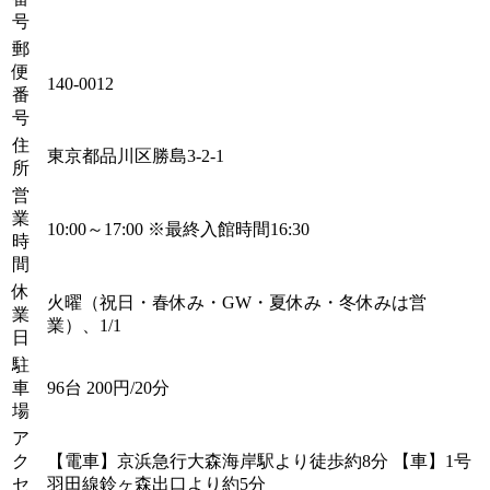
号
郵
便
140-0012
番
号
住
東京都品川区勝島3-2-1
所
営
業
10:00～17:00 ※最終入館時間16:30
時
間
休
火曜（祝日・春休み・GW・夏休み・冬休みは営
業
業）、1/1
日
駐
車
96台 200円/20分
場
ア
ク
【電車】京浜急行大森海岸駅より徒歩約8分 【車】1号
セ
羽田線鈴ヶ森出口より約5分