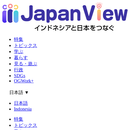
特集
トピックス
学ぶ
暮らす
見る・遊ぶ
行政
SDGs
OGWork+
日本語
▼
日本語
Indonesia
特集
トピックス