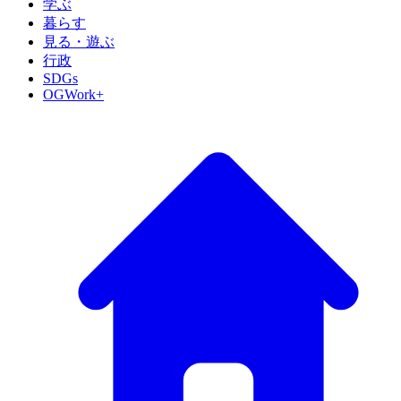
学ぶ
暮らす
見る・遊ぶ
行政
SDGs
OGWork+