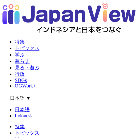
特集
トピックス
学ぶ
暮らす
見る・遊ぶ
行政
SDGs
OGWork+
日本語
▼
日本語
Indonesia
特集
トピックス