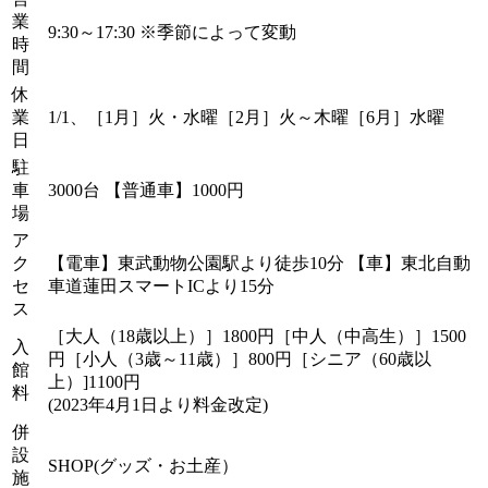
業
9:30～17:30 ※季節によって変動
時
間
休
業
1/1、［1月］火・水曜［2月］火～木曜［6月］水曜
日
駐
車
3000台 【普通車】1000円
場
ア
ク
【電車】東武動物公園駅より徒歩10分 【車】東北自動
セ
車道蓮田スマートICより15分
ス
［大人（18歳以上）］1800円［中人（中高生）］1500
入
円［小人（3歳～11歳）］800円［シニア（60歳以
館
上）]1100円
料
(2023年4月1日より料金改定)
併
設
SHOP(グッズ・お土産）
施