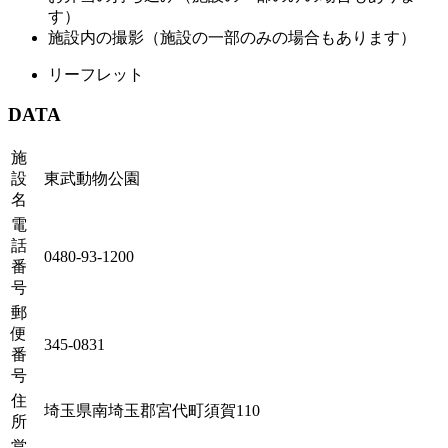
す）
施設内の撮影（施設の一部のみの場合もあります）
リーフレット
DATA
施
設
東武動物公園
名
電
話
0480-93-1200
番
号
郵
便
345-0831
番
号
住
埼玉県南埼玉郡宮代町須賀110
所
営