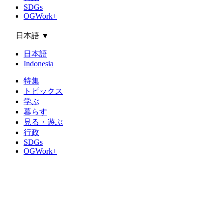
SDGs
OGWork+
日本語
▼
日本語
Indonesia
特集
トピックス
学ぶ
暮らす
見る・遊ぶ
行政
SDGs
OGWork+