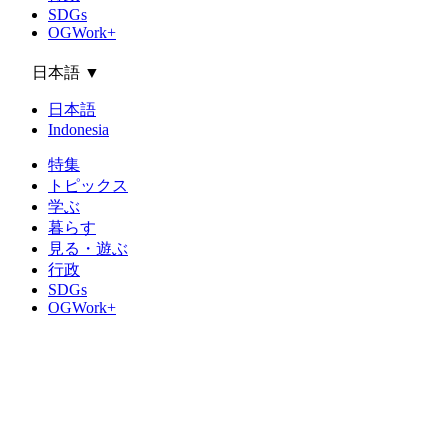
SDGs
OGWork+
日本語
▼
日本語
Indonesia
特集
トピックス
学ぶ
暮らす
見る・遊ぶ
行政
SDGs
OGWork+