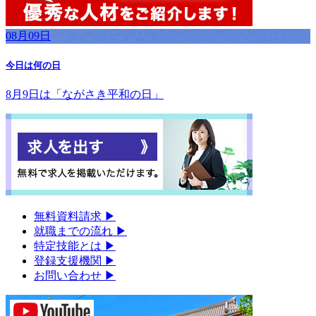
08月09日
今日は何の日
8月9日は「ながさき平和の日」
無料資料請求
▶︎
就職までの流れ
▶︎
特定技能とは
▶︎
登録支援機関
▶︎
お問い合わせ
▶︎