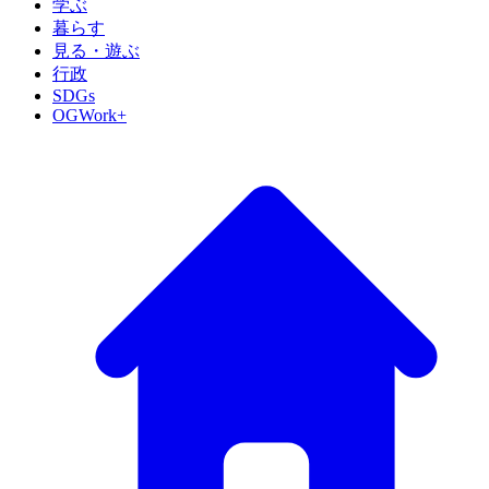
学ぶ
暮らす
見る・遊ぶ
行政
SDGs
OGWork+