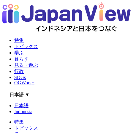
特集
トピックス
学ぶ
暮らす
見る・遊ぶ
行政
SDGs
OGWork+
日本語
▼
日本語
Indonesia
特集
トピックス