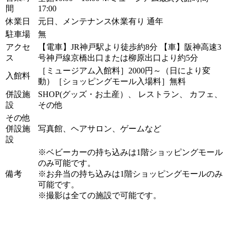
間
17:00
休業日
元日、メンテナンス休業有り 通年
駐車場
無
アクセ
【電車】JR神戸駅より徒歩約8分 【車】阪神高速3
ス
号神戸線京橋出口または柳原出口より約5分
［ミュージアム入館料］2000円～（日により変
入館料
動）［ショッピングモール入場料］無料
併設施
SHOP(グッズ・お土産）、 レストラン、 カフェ、
設
その他
その他
併設施
写真館、ヘアサロン、ゲームなど
設
※ベビーカーの持ち込みは1階ショッピングモール
のみ可能です。
備考
※お弁当の持ち込みは1階ショッピングモールのみ
可能です。
※撮影は全ての施設で可能です。