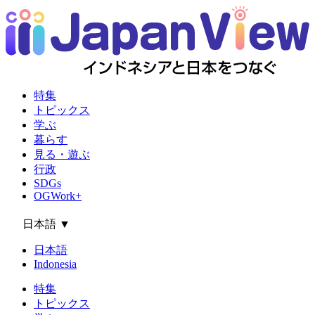
特集
トピックス
学ぶ
暮らす
見る・遊ぶ
行政
SDGs
OGWork+
日本語
▼
日本語
Indonesia
特集
トピックス