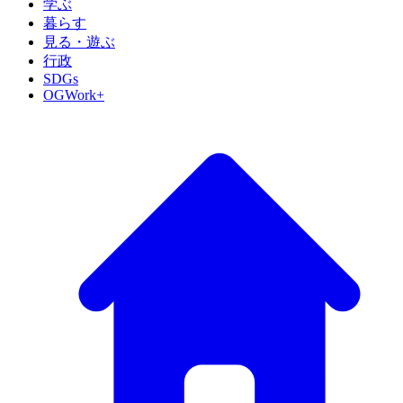
学ぶ
暮らす
見る・遊ぶ
行政
SDGs
OGWork+