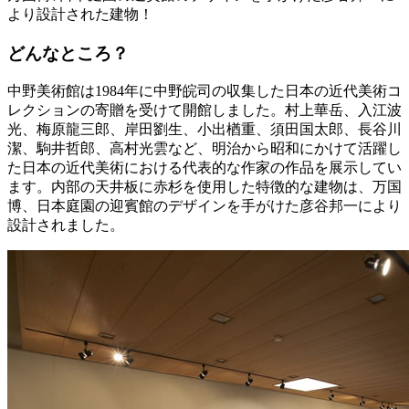
より設計された建物！
どんなところ？
中野美術館は1984年に中野皖司の収集した日本の近代美術コ
レクションの寄贈を受けて開館しました。村上華岳、入江波
光、梅原龍三郎、岸田劉生、小出楢重、須田国太郎、長谷川
潔、駒井哲郎、高村光雲など、明治から昭和にかけて活躍し
た日本の近代美術における代表的な作家の作品を展示してい
ます。内部の天井板に赤杉を使用した特徴的な建物は、万国
博、日本庭園の迎賓館のデザインを手がけた彦谷邦一により
設計されました。