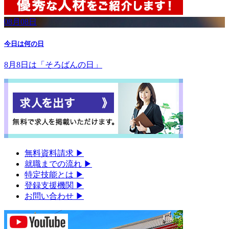
08月08日
今日は何の日
8月8日は「そろばんの日」
無料資料請求
▶︎
就職までの流れ
▶︎
特定技能とは
▶︎
登録支援機関
▶︎
お問い合わせ
▶︎