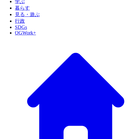
学ぶ
暮らす
見る・遊ぶ
行政
SDGs
OGWork+