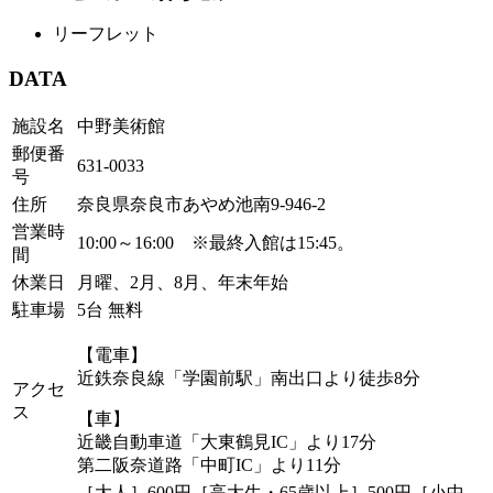
リーフレット
DATA
施設名
中野美術館
郵便番
631-0033
号
住所
奈良県奈良市あやめ池南9-946-2
営業時
10:00～16:00 ※最終入館は15:45。
間
休業日
月曜、2月、8月、年末年始
駐車場
5台 無料
【電車】
近鉄奈良線「学園前駅」南出口より徒歩8分
アクセ
ス
【車】
近畿自動車道「大東鶴見IC」より17分
第二阪奈道路「中町IC」より11分
［大人］600円［高大生・65歳以上］500円［小中