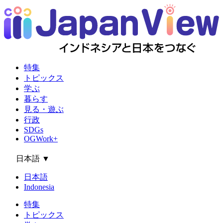
特集
トピックス
学ぶ
暮らす
見る・遊ぶ
行政
SDGs
OGWork+
日本語
▼
日本語
Indonesia
特集
トピックス