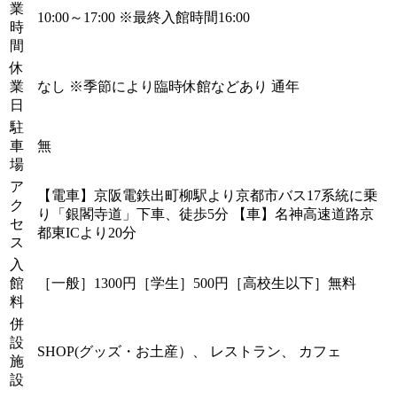
業
10:00～17:00 ※最終入館時間16:00
時
間
休
業
なし ※季節により臨時休館などあり 通年
日
駐
車
無
場
ア
【電車】京阪電鉄出町柳駅より京都市バス17系統に乗
ク
り「銀閣寺道」下車、徒歩5分 【車】名神高速道路京
セ
都東ICより20分
ス
入
館
［一般］1300円［学生］500円［高校生以下］無料
料
併
設
SHOP(グッズ・お土産）、 レストラン、 カフェ
施
設