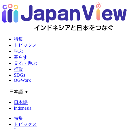
特集
トピックス
学ぶ
暮らす
見る・遊ぶ
行政
SDGs
OGWork+
日本語
▼
日本語
Indonesia
特集
トピックス