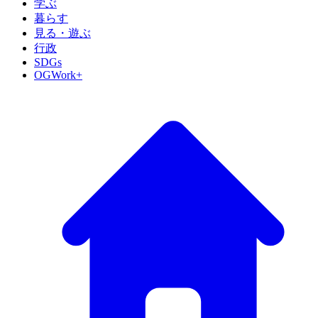
学ぶ
暮らす
見る・遊ぶ
行政
SDGs
OGWork+