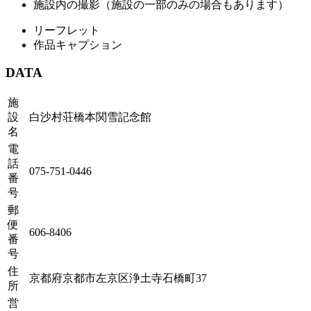
施設内の撮影（施設の一部のみの場合もあります）
リーフレット
作品キャプション
DATA
施
設
白沙村荘橋本関雪記念館
名
電
話
075-751-0446
番
号
郵
便
606-8406
番
号
住
京都府京都市左京区浄土寺石橋町37
所
営