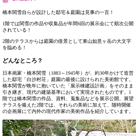
橋本関雪自らが設計した邸宅＆庭園は見事の一言！
1階では関雪の作品や収集品が年間6回の展示会にて順次公開
されている！
2階のテラスからは庭園の借景として東山如意ヶ岳の大文字
を臨める！
どんなところ？
日本画家・橋本関雪（1883～1945年）が、約30年かけて造営
した邸宅「白沙村荘」庭園の最後に設けられた美術館です。
橋本関雪が晩年に抱いていた「展示棟建設計画」をそのまま
引き継ぎ、現代の建築基準において実現されたものです。1
階では橋本関雪の作品、資料、蒐集品などを展示公開。展望
テラスを備えた2階では、それらの美術に加えて、随時開催
の企画展にて内外の現代作家の美術作品を紹介しています。