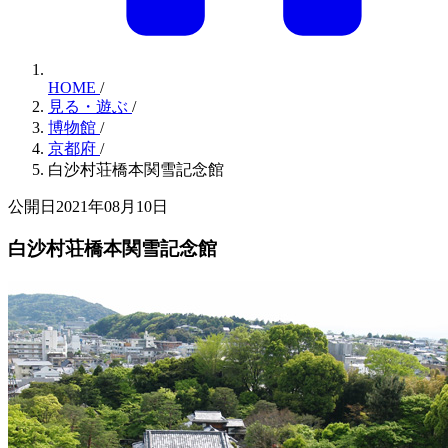
HOME
/
見る・遊ぶ
/
博物館
/
京都府
/
白沙村荘橋本関雪記念館
公開日2021年08月10日
白沙村荘橋本関雪記念館