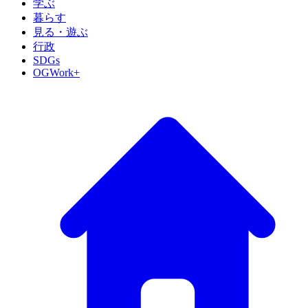
学ぶ
暮らす
見る・遊ぶ
行政
SDGs
OGWork+