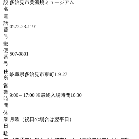
設
多治見市美濃焼ミュージアム
名
電
話
0572-23-1191
番
号
郵
便
507-0801
番
号
住
岐阜県多治見市東町1-9-27
所
営
業
9:00～17:00 ※最終入場時間16:30
時
間
休
業
月曜（祝日の場合は翌平日）
日
駐