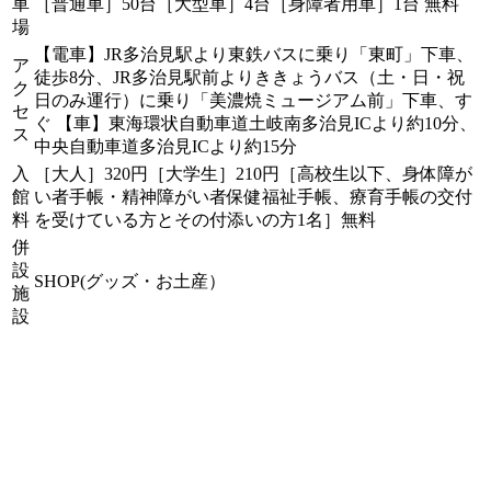
車
［普通車］50台［大型車］4台［身障者用車］1台 無料
場
【電車】JR多治見駅より東鉄バスに乗り「東町」下車、
ア
徒歩8分、JR多治見駅前よりききょうバス（土・日・祝
ク
日のみ運行）に乗り「美濃焼ミュージアム前」下車、す
セ
ぐ 【車】東海環状自動車道土岐南多治見ICより約10分、
ス
中央自動車道多治見ICより約15分
入
［大人］320円［大学生］210円［高校生以下、身体障が
館
い者手帳・精神障がい者保健福祉手帳、療育手帳の交付
料
を受けている方とその付添いの方1名］無料
併
設
SHOP(グッズ・お土産）
施
設