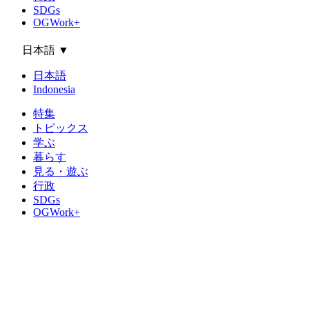
SDGs
OGWork+
日本語
▼
日本語
Indonesia
特集
トピックス
学ぶ
暮らす
見る・遊ぶ
行政
SDGs
OGWork+