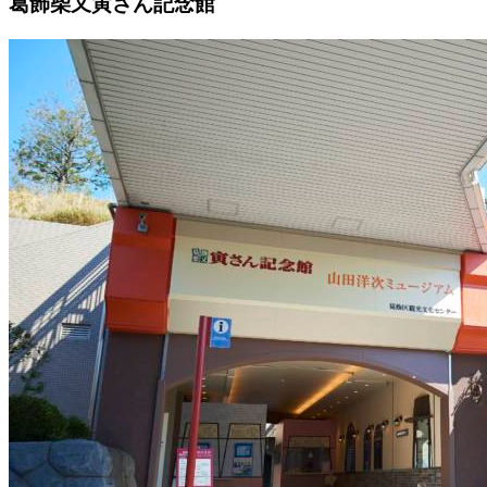
葛飾柴又寅さん記念館