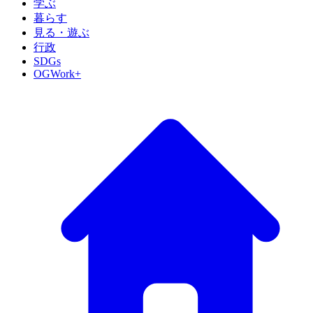
学ぶ
暮らす
見る・遊ぶ
行政
SDGs
OGWork+