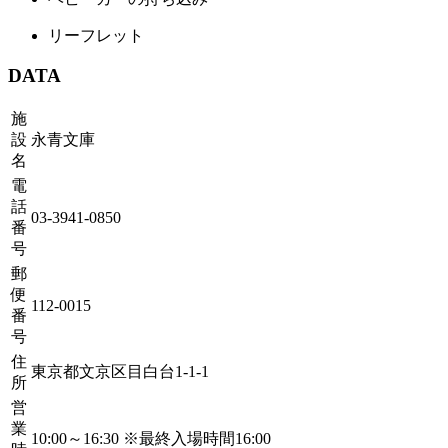
リーフレット
DATA
施
設
永青文庫
名
電
話
03-3941-0850
番
号
郵
便
112-0015
番
号
住
東京都文京区目白台1-1-1
所
営
業
10:00～16:30 ※最終入場時間16:00