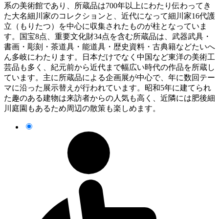
系の美術館であり、所蔵品は700年以上にわたり伝わってき
た大名細川家のコレクションと、近代になって細川家16代護
立（もりたつ）を中心に収集されたものが柱となっていま
す。国宝8点、重要文化財34点を含む所蔵品は、武器武具・
書画・彫刻・茶道具・能道具・歴史資料・古典籍などたいへ
ん多岐にわたります。日本だけでなく中国など東洋の美術工
芸品も多く、紀元前から近代まで幅広い時代の作品を所蔵し
ています。主に所蔵品による企画展が中心で、年に数回テー
マに沿った展示替えが行われています。昭和5年に建てられ
た趣のある建物は来訪者からの人気も高く、近隣には肥後細
川庭園もあるため周辺の散策も楽しめます。