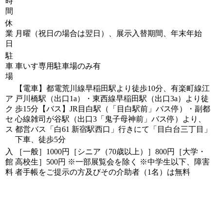
時
間
休
業
月曜（祝日の場合は翌日）、展示入替期間、年末年始
日
駐
車
車いす専用駐車場のみ有
場
【電車】都電荒川線早稲田駅より徒歩10分、有楽町線江
ア
戸川橋駅（出口1a）・東西線早稲田駅（出口3a）より徒
ク
歩15分【バス】JR目白駅（「目白駅前」バス停）・副都
セ
心線雑司が谷駅（出口3「鬼子母神前」バス停）より、
ス
都営バス「白61 新宿駅西口」行きにて「目白台三丁目」
下車、徒歩5分
入
［一般］1000円［シニア（70歳以上）］800円［大学・
館
高校生］500円 ※一部展覧会を除く ※中学生以下、障害
料
者手帳をご提示の方及びその介助者（1名）は無料