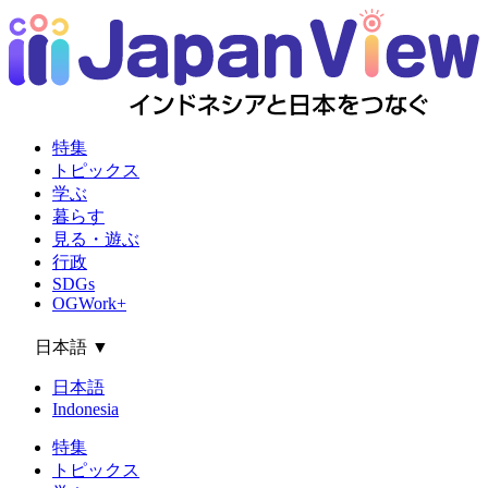
特集
トピックス
学ぶ
暮らす
見る・遊ぶ
行政
SDGs
OGWork+
日本語
▼
日本語
Indonesia
特集
トピックス