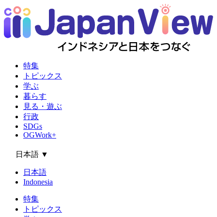
特集
トピックス
学ぶ
暮らす
見る・遊ぶ
行政
SDGs
OGWork+
日本語
▼
日本語
Indonesia
特集
トピックス