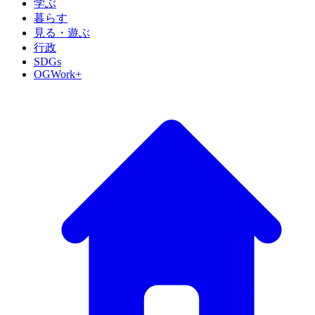
学ぶ
暮らす
見る・遊ぶ
行政
SDGs
OGWork+