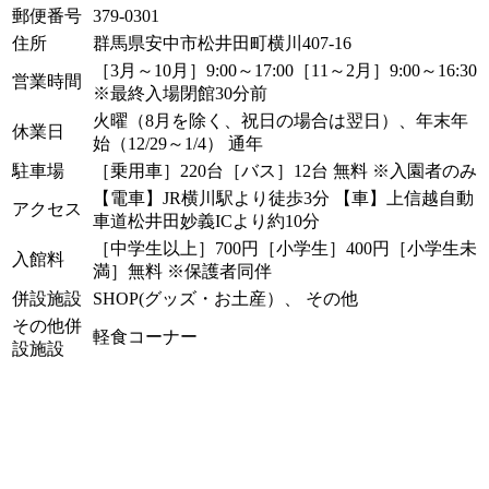
郵便番号
379-0301
住所
群馬県安中市松井田町横川407-16
［3月～10月］9:00～17:00［11～2月］9:00～16:30
営業時間
※最終入場閉館30分前
火曜（8月を除く、祝日の場合は翌日）、年末年
休業日
始（12/29～1/4） 通年
駐車場
［乗用車］220台［バス］12台 無料 ※入園者のみ
【電車】JR横川駅より徒歩3分 【車】上信越自動
アクセス
車道松井田妙義ICより約10分
［中学生以上］700円［小学生］400円［小学生未
入館料
満］無料 ※保護者同伴
併設施設
SHOP(グッズ・お土産）、 その他
その他併
軽食コーナー
設施設