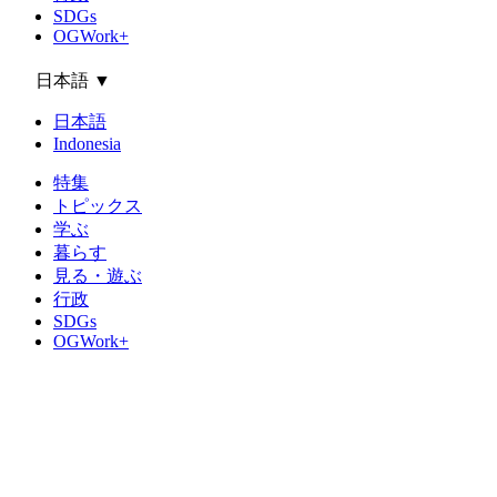
SDGs
OGWork+
日本語
▼
日本語
Indonesia
特集
トピックス
学ぶ
暮らす
見る・遊ぶ
行政
SDGs
OGWork+