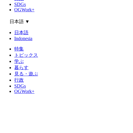
SDGs
OGWork+
日本語
▼
日本語
Indonesia
特集
トピックス
学ぶ
暮らす
見る・遊ぶ
行政
SDGs
OGWork+