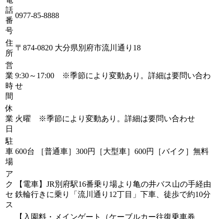
話
0977-85-8888
番
号
住
〒874-0820 大分県別府市流川通り18
所
営
業
9:30～17:00 ※季節により変動あり。詳細は要問い合わ
時
せ
間
休
業
火曜 ※季節により変動あり。詳細は要問い合わせ
日
駐
車
600台 ［普通車］300円［大型車］600円［バイク］無料
場
ア
ク
【電車】JR別府駅16番乗り場より亀の井バス山の手経由
セ
鉄輪行きに乗り「流川通り12丁目」下車、徒歩で約10分
ス
【入園料・メインゲート（ケーブルカー往復乗車券