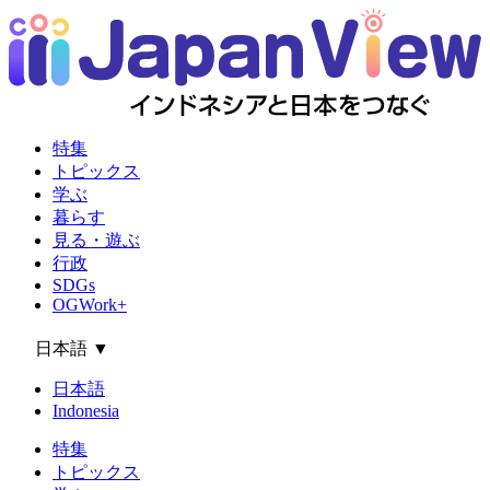
特集
トピックス
学ぶ
暮らす
見る・遊ぶ
行政
SDGs
OGWork+
日本語
▼
日本語
Indonesia
特集
トピックス