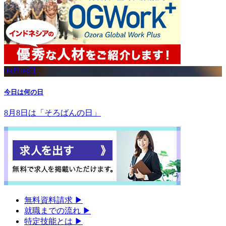
08月08日
今日は何の日
8月8日は「そろばんの日」
無料資料請求
▶︎
就職までの流れ
▶︎
特定技能とは
▶︎