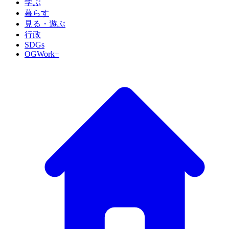
学ぶ
暮らす
見る・遊ぶ
行政
SDGs
OGWork+