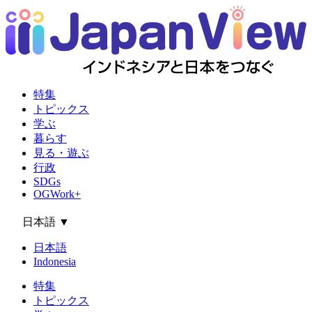
特集
トピックス
学ぶ
暮らす
見る・遊ぶ
行政
SDGs
OGWork+
日本語
▼
日本語
Indonesia
特集
トピックス