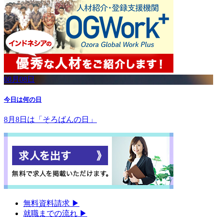
08月08日
今日は何の日
8月8日は「そろばんの日」
無料資料請求
▶︎
就職までの流れ
▶︎