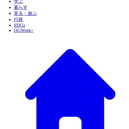
学ぶ
暮らす
見る・遊ぶ
行政
SDGs
OGWork+