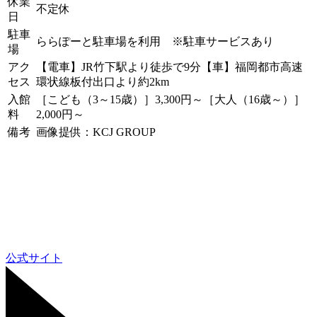
休業
不定休
日
駐車
ららぽーと駐車場を利用 ※駐車サービスあり
場
アク
【電車】JR竹下駅より徒歩で9分【車】福岡都市高速
セス
環状線板付出口より約2km
入館
［こども（3～15歳）］3,300円～［大人（16歳～）］
料
2,000円～
備考
画像提供：KCJ GROUP
公式サイト