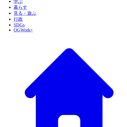
学ぶ
暮らす
見る・遊ぶ
行政
SDGs
OGWork+