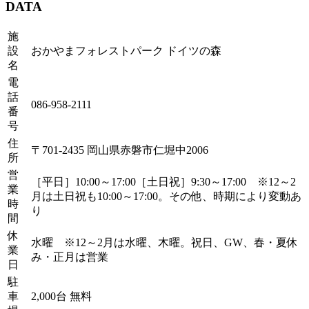
DATA
施
設
おかやまフォレストパーク ドイツの森
名
電
話
086-958-2111
番
号
住
〒701-2435 岡山県赤磐市仁堀中2006
所
営
［平日］10:00～17:00［土日祝］9:30～17:00 ※12～2
業
月は土日祝も10:00～17:00。その他、時期により変動あ
時
り
間
休
水曜 ※12～2月は水曜、木曜。祝日、GW、春・夏休
業
み・正月は営業
日
駐
車
2,000台 無料