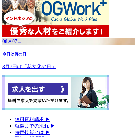
08月07日
今日は何の日
8月7日は「花文化の日」
無料資料請求
▶︎
就職までの流れ
▶︎
特定技能とは
▶︎