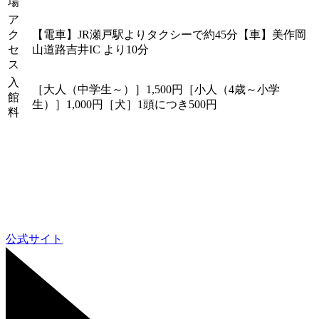
場
ア
ク
【電車】JR瀬戸駅よりタクシーで約45分【車】美作岡
セ
山道路吉井IC より10分
ス
入
［大人（中学生～）］1,500円［小人（4歳～小学
館
生）］1,000円［犬］1頭につき500円
料
公式サイト