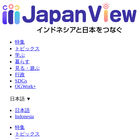
特集
トピックス
学ぶ
暮らす
見る・遊ぶ
行政
SDGs
OGWork+
日本語
▼
日本語
Indonesia
特集
トピックス