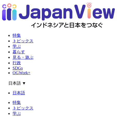
特集
トピックス
学ぶ
暮らす
見る・遊ぶ
行政
SDGs
OGWork+
日本語
▼
日本語
特集
トピックス
学ぶ