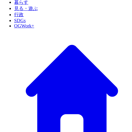
暮らす
見る・遊ぶ
行政
SDGs
OGWork+