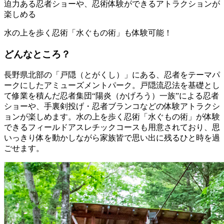
迫力ある忍者ショーや、忍術体験ができるアトラクションが
楽しめる
水の上を歩く忍術「水ぐもの術」も体験可能！
どんなところ？
長野県北部の「戸隠（とがくし）」にある、忍者をテーマパ
ークにしたアミューズメントパーク。戸隠流忍法を基礎とし
て修業を積んだ忍者集団“陽炎（かげろう）一族”による忍者
ショーや、手裏剣投げ・忍者ブランコなどの体験アトラクシ
ョンが楽しめます。水の上を歩く忍術「水ぐもの術」が体験
できるフィールドアスレチックコースも用意されており、思
いっきり体を動かしながら家族皆で思い出に残るひと時を過
ごせます。