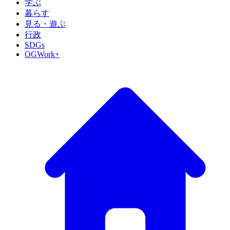
学ぶ
暮らす
見る・遊ぶ
行政
SDGs
OGWork+