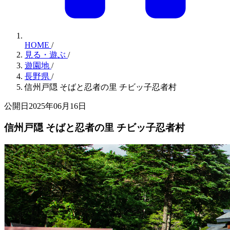
HOME
/
見る・遊ぶ
/
遊園地
/
長野県
/
信州戸隠 そばと忍者の里 チビッ子忍者村
公開日2025年06月16日
信州戸隠 そばと忍者の里 チビッ子忍者村