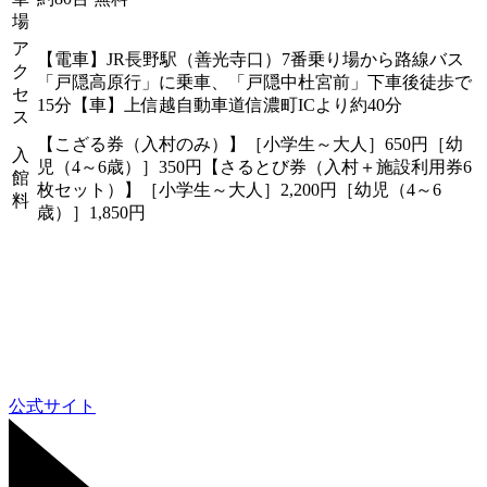
場
ア
【電車】JR長野駅（善光寺口）7番乗り場から路線バス
ク
「戸隠高原行」に乗車、「戸隠中杜宮前」下車後徒歩で
セ
15分【車】上信越自動車道信濃町ICより約40分
ス
【こざる券（入村のみ）】［小学生～大人］650円［幼
入
児（4～6歳）］350円【さるとび券（入村＋施設利用券6
館
枚セット）】［小学生～大人］2,200円［幼児（4～6
料
歳）］1,850円
公式サイト