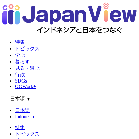
特集
トピックス
学ぶ
暮らす
見る・遊ぶ
行政
SDGs
OGWork+
日本語
▼
日本語
Indonesia
特集
トピックス