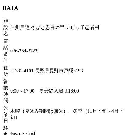
DATA
施
設
信州戸隠 そばと忍者の里 チビッ子忍者村
名
電
話
026-254-3723
番
号
住
〒381-4101 長野県長野市戸隠3193
所
営
業
9:00～17:00 ※最終入場は16:00
時
間
休
木曜（夏休み期間は無休）、冬季（11月下旬～4月下
業
旬）
日
駐
車
約80台 無料