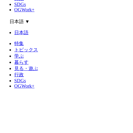
SDGs
OGWork+
日本語
▼
日本語
特集
トピックス
学ぶ
暮らす
見る・遊ぶ
行政
SDGs
OGWork+