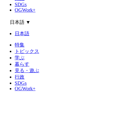
SDGs
OGWork+
日本語
▼
日本語
特集
トピックス
学ぶ
暮らす
見る・遊ぶ
行政
SDGs
OGWork+