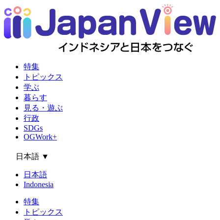
特集
トピックス
学ぶ
暮らす
見る・遊ぶ
行政
SDGs
OGWork+
日本語
▼
日本語
Indonesia
特集
トピックス