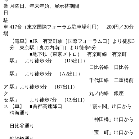
業
月曜日、年末年始、展示替期間
日
駐
車
417台（東京国際フォーラム駐車場利用） 200円／30分
場
【電車】■JR 有楽町駅［国際フォーラム口］より徒歩3
分 東京駅［丸の内南口］より徒歩5分
■地下鉄（東京メトロ） 有楽町線「有楽町
駅」 より徒歩3分 （D5出口）
日比谷線「日比谷
駅」 より徒歩5分 （A2出口）
千代田線「二重橋前
ア
駅」より徒歩5分 （B7出口）
ク
丸ノ内線「銀座
セ
駅」 より徒歩7分 （C9出口）
ス
【車】 ■首都高速降口 「霞ヶ関」出口から
晴海通り
「神田橋」出口から
日比谷通り
「宝 町」出口から
鍛冶橋通り