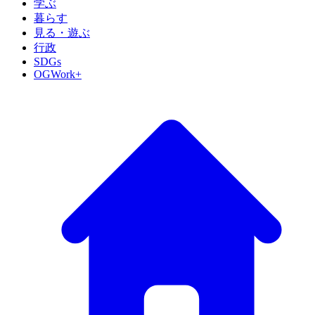
学ぶ
暮らす
見る・遊ぶ
行政
SDGs
OGWork+