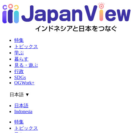
特集
トピックス
学ぶ
暮らす
見る・遊ぶ
行政
SDGs
OGWork+
日本語
▼
日本語
Indonesia
特集
トピックス