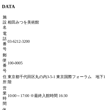
DATA
施
設
相田みつを美術館
名
電
話
03-6212-3200
番
号
郵
便
100-0005
番
号
住
東京都千代田区丸の内3-5-1 東京国際フォーラム 地下1
所
階
営
業
10:00～17:00 ※最終入館時間 16:30
時
間
休