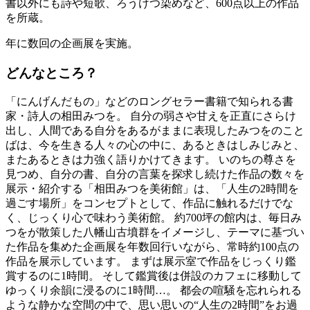
書以外にも詩や短歌、ろうけつ染めなど、600点以上の作品
を所蔵。
年に数回の企画展を実施。
どんなところ？
「にんげんだもの」などのロングセラー書籍で知られる書
家・詩人の相田みつを。 自分の弱さや甘えを正直にさらけ
出し、人間である自分をあるがままに表現したみつをのこと
ばは、今を生きる人々の心の中に、あるときはしみじみと、
またあるときは力強く語りかけてきます。 いのちの尊さを
見つめ、自分の書、自分の言葉を探求し続けた作品の数々を
展示・紹介する「相田みつを美術館」は、「人生の2時間を
過ごす場所」をコンセプトとして、作品に触れるだけでな
く、じっくり心で味わう美術館。 約700坪の館内は、毎日み
つをが散策した八幡山古墳群をイメージし、テーマに基づい
た作品を集めた企画展を年数回行いながら、常時約100点の
作品を展示しています。 まずは展示室で作品をじっくり鑑
賞するのに1時間。 そして鑑賞後は併設のカフェに移動して
ゆっくり余韻に浸るのに1時間…。 都会の喧騒を忘れられる
ような静かな空間の中で、思い思いの“人生の2時間”をお過