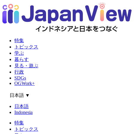
特集
トピックス
学ぶ
暮らす
見る・遊ぶ
行政
SDGs
OGWork+
日本語
▼
日本語
Indonesia
特集
トピックス