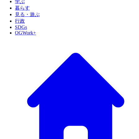
学ぶ
暮らす
見る・遊ぶ
行政
SDGs
OGWork+