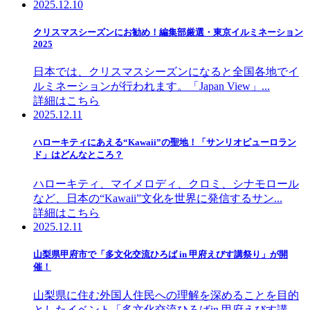
2025.12.10
クリスマスシーズンにお勧め！編集部厳選・東京イルミネーション
2025
日本では、クリスマスシーズンになると全国各地でイ
ルミネーションが行われます。「Japan View」...
詳細はこちら
2025.12.11
ハローキティにあえる“Kawaii”の聖地！「サンリオピューロラン
ド」はどんなところ？
ハローキティ、マイメロディ、クロミ、シナモロール
など、日本の“Kawaii”文化を世界に発信するサン...
詳細はこちら
2025.12.11
山梨県甲府市で「多文化交流ひろば in 甲府えびす講祭り」が開
催！
山梨県に住む外国人住民への理解を深めることを目的
としたイベント「多文化交流ひろばin 甲府えびす講