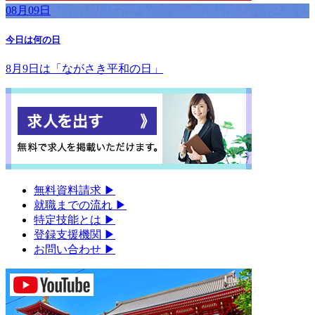
08月09日
今日は何の日
8月9日は「ながさき平和の日」
無料資料請求
▶︎
就職までの流れ
▶︎
特定技能とは
▶︎
登録支援機関
▶︎
お問い合わせ
▶︎