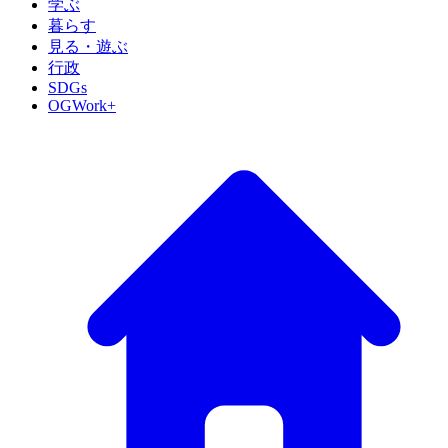
学ぶ
暮らす
見る・遊ぶ
行政
SDGs
OGWork+