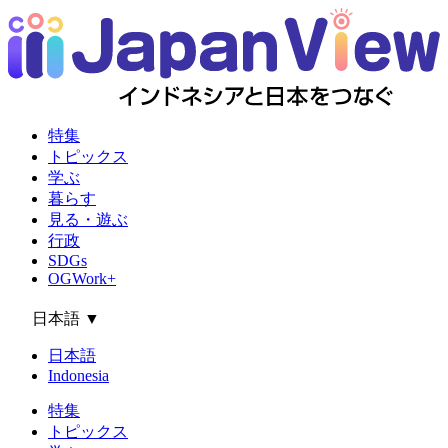
特集
トピックス
学ぶ
暮らす
見る・遊ぶ
行政
SDGs
OGWork+
日本語
▼
日本語
Indonesia
特集
トピックス