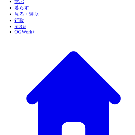
学ぶ
暮らす
見る・遊ぶ
行政
SDGs
OGWork+