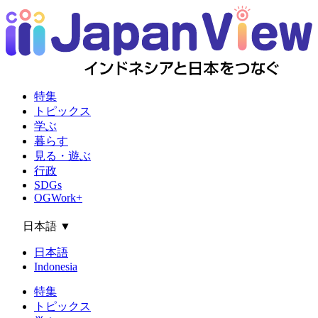
特集
トピックス
学ぶ
暮らす
見る・遊ぶ
行政
SDGs
OGWork+
日本語
▼
日本語
Indonesia
特集
トピックス