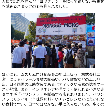
万博で話題を呼んだ「ヨヤクナシ」を歌って踊りながら集客
を試みるスタッフの姿も見られました。
ほかにも、ムスリム向け食品を20年以上扱う「株式会社二
宮」によるハラール食材の販売や、バリ雑貨などの工芸品
店、日イ両国の伝統衣装であるバティックや浴衣の試着ブー
スが登場。また、インドネシア料理でよく使われる小さな赤
タマネギ「バワンメラ」を販売する店もありました。バワン
メラはサンバル（辛味調味料）やナシゴレンなどに欠かせな
い食材ですが、日本ではなかなか手に入らないため、多くの