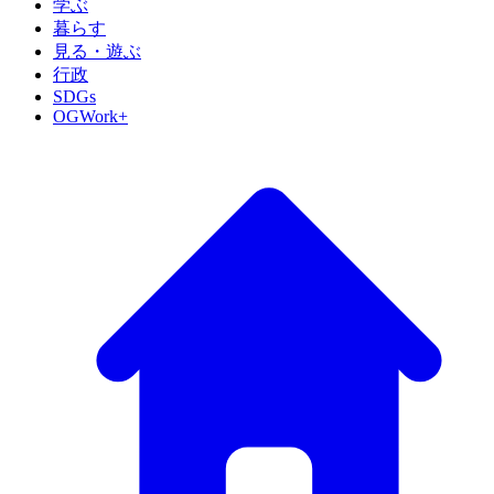
学ぶ
暮らす
見る・遊ぶ
行政
SDGs
OGWork+