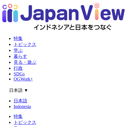
特集
トピックス
学ぶ
暮らす
見る・遊ぶ
行政
SDGs
OGWork+
日本語
▼
日本語
Indonesia
特集
トピックス