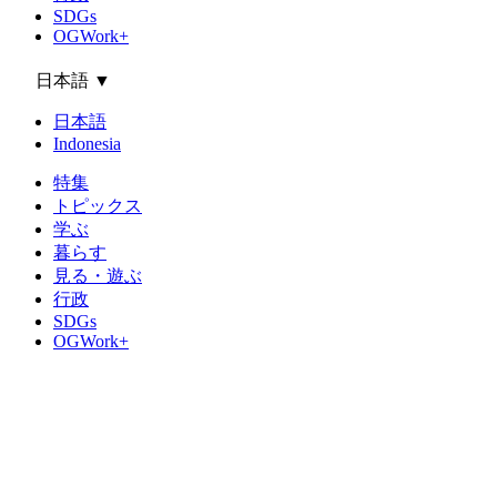
SDGs
OGWork+
日本語
▼
日本語
Indonesia
特集
トピックス
学ぶ
暮らす
見る・遊ぶ
行政
SDGs
OGWork+