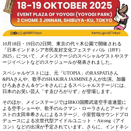
10月18日・19日の2日間、東京の代々木公園で開催される
「日本インドネシア市民友好文化フェスティバル（IJFF）
2025」について、メインステージのスペシャルゲストやステ
ージイベントなどのスケジュールが発表されました。
スペシャルゲストには、元「UTOPIA」のRASPATIさん
&PIAさんや、歌手のSHAKIRA JASMINEさんが出演。加藤
ひろあきさん＆ゲンキさんによるスペシャルステージには、
日本のお笑い芸人「すゑひろがりず」が登場します。
そのほか、メインステージではIBKO国際武道空手道連盟に
よる空手ショーや、歌手のルクマン・ローラさんとアーティ
ストの太田幸希さんによるステージ、小室哲哉サウンドプロ
デュースによる次世代型アイドルユニット ・Aicong（アイ
コン）などの出演が予定されています。さらに、インドネシ