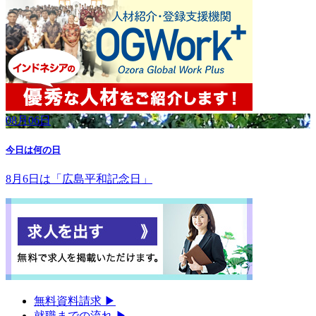
08月06日
今日は何の日
8月6日は「広島平和記念日」
無料資料請求
▶︎
就職までの流れ
▶︎