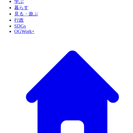
学ぶ
暮らす
見る・遊ぶ
行政
SDGs
OGWork+