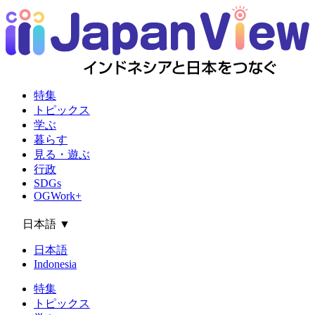
特集
トピックス
学ぶ
暮らす
見る・遊ぶ
行政
SDGs
OGWork+
日本語
▼
日本語
Indonesia
特集
トピックス