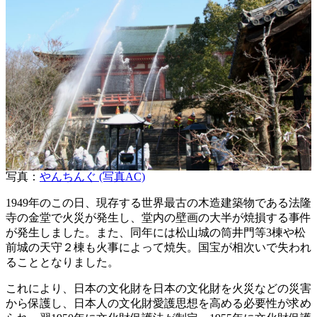
写真：
やんちんぐ (写真AC)
1949年のこの日、現存する世界最古の木造建築物である法隆
寺の金堂で火災が発生し、堂内の壁画の大半が焼損する事件
が発生しました。また、同年には松山城の筒井門等3棟や松
前城の天守２棟も火事によって焼失。国宝が相次いで失われ
ることとなりました。
これにより、日本の文化財を日本の文化財を火災などの災害
から保護し、日本人の文化財愛護思想を高める必要性が求め