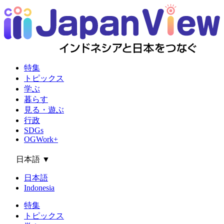
特集
トピックス
学ぶ
暮らす
見る・遊ぶ
行政
SDGs
OGWork+
日本語
▼
日本語
Indonesia
特集
トピックス