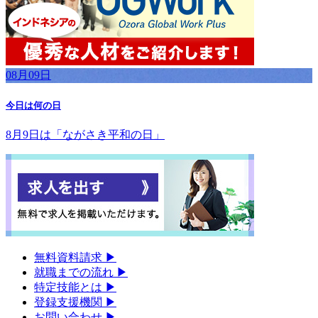
08月09日
今日は何の日
8月9日は「ながさき平和の日」
無料資料請求
▶︎
就職までの流れ
▶︎
特定技能とは
▶︎
登録支援機関
▶︎
お問い合わせ
▶︎