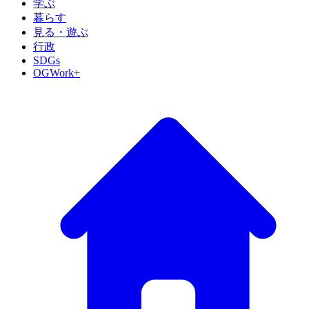
学ぶ
暮らす
見る・遊ぶ
行政
SDGs
OGWork+