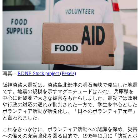
写真：
RDNE Stock project (Pexels)
阪神淡路大震災は、淡路島北部沖の明石海峡で発生した地震
です。地震の規模を示すマグニチュードは7.3で、兵庫県を
中心に近畿圏で大きな被害をもたらしました。震災では政府
や行政の対応の遅れが批判された一方で、学生を中心とした
ボランティア活動が活発化し、「日本のボランティア元年」
と言われました。
これをきっかけに、ボランティア活動への認識を深め、災害
への備えの充実強化を図る目的で、1995年12月に「防災とボ