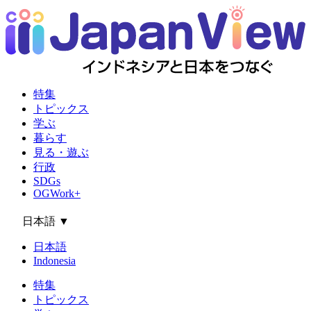
特集
トピックス
学ぶ
暮らす
見る・遊ぶ
行政
SDGs
OGWork+
日本語
▼
日本語
Indonesia
特集
トピックス