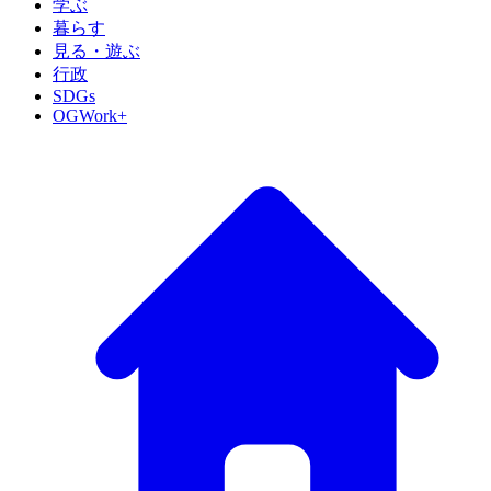
学ぶ
暮らす
見る・遊ぶ
行政
SDGs
OGWork+