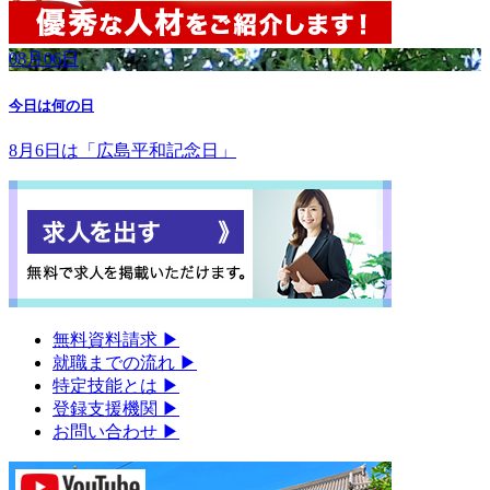
08月06日
今日は何の日
8月6日は「広島平和記念日」
無料資料請求
▶︎
就職までの流れ
▶︎
特定技能とは
▶︎
登録支援機関
▶︎
お問い合わせ
▶︎