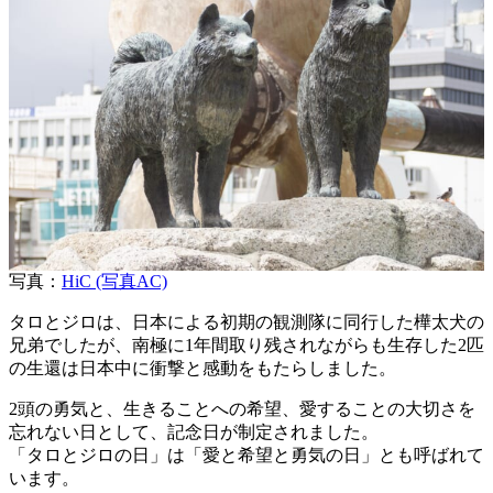
写真：
HiC (写真AC)
タロとジロは、日本による初期の観測隊に同行した樺太犬の
兄弟でしたが、南極に1年間取り残されながらも生存した2匹
の生還は日本中に衝撃と感動をもたらしました。
2頭の勇気と、生きることへの希望、愛することの大切さを
忘れない日として、記念日が制定されました。
「タロとジロの日」は「愛と希望と勇気の日」とも呼ばれて
います。