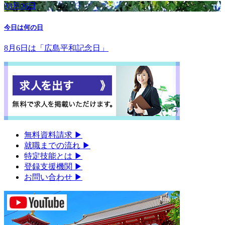
08月06日
今日は何の日
8月6日は「広島平和記念日」
無料資料請求
▶︎
就職までの流れ
▶︎
特定技能とは
▶︎
登録支援機関
▶︎
お問い合わせ
▶︎