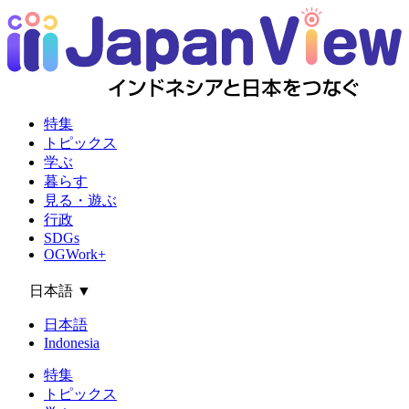
特集
トピックス
学ぶ
暮らす
見る・遊ぶ
行政
SDGs
OGWork+
日本語
▼
日本語
Indonesia
特集
トピックス