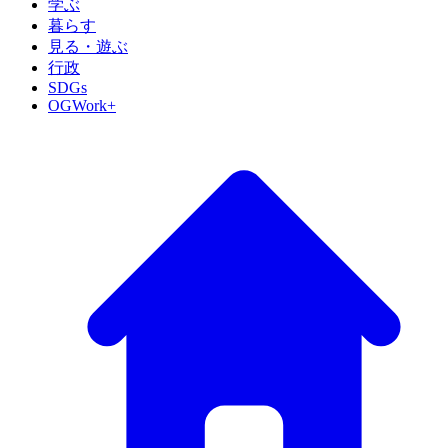
学ぶ
暮らす
見る・遊ぶ
行政
SDGs
OGWork+