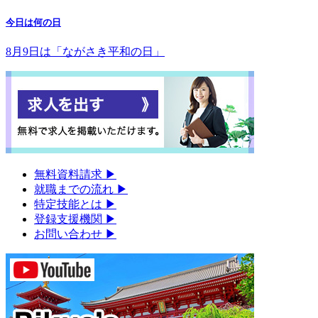
今日は何の日
8月9日は「ながさき平和の日」
無料資料請求
▶︎
就職までの流れ
▶︎
特定技能とは
▶︎
登録支援機関
▶︎
お問い合わせ
▶︎