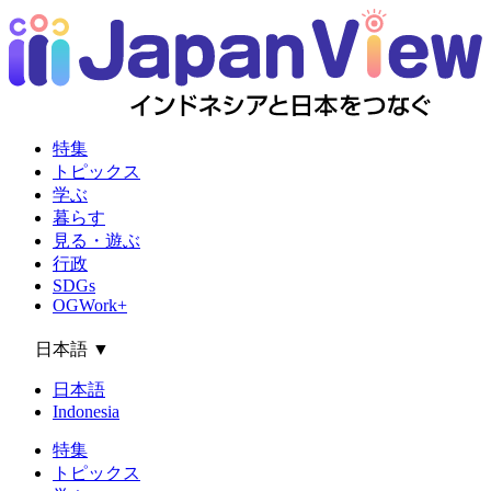
特集
トピックス
学ぶ
暮らす
見る・遊ぶ
行政
SDGs
OGWork+
日本語
▼
日本語
Indonesia
特集
トピックス