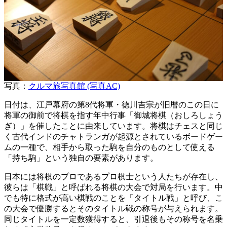
写真：
クルマ旅写真館 (写真AC)
日付は、江戸幕府の第8代将軍・徳川吉宗が旧暦のこの日に
将軍の御前で将棋を指す年中行事「御城将棋（おしろしょう
ぎ）」を催したことに由来しています。将棋はチェスと同じ
く古代インドのチャトランガが起源とされているボードゲー
ムの一種で、相手から取った駒を自分のものとして使える
「持ち駒」という独自の要素があります。
日本には将棋のプロであるプロ棋士という人たちが存在し、
彼らは「棋戦」と呼ばれる将棋の大会で対局を行います。中
でも特に格式が高い棋戦のことを「タイトル戦」と呼び、こ
の大会で優勝するとそのタイトル戦の称号が与えられます。
同じタイトルを一定数獲得すると、引退後もその称号を名乗