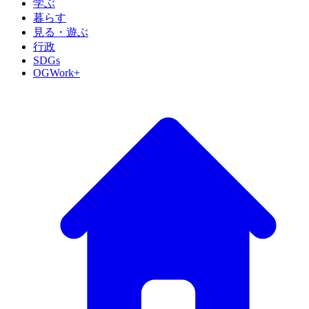
学ぶ
暮らす
見る・遊ぶ
行政
SDGs
OGWork+