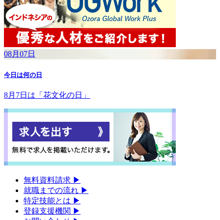
08月07日
今日は何の日
8月7日は「花文化の日」
無料資料請求
▶︎
就職までの流れ
▶︎
特定技能とは
▶︎
登録支援機関
▶︎