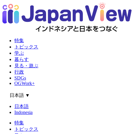
特集
トピックス
学ぶ
暮らす
見る・遊ぶ
行政
SDGs
OGWork+
日本語
▼
日本語
Indonesia
特集
トピックス