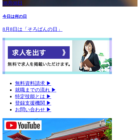
08月08日
今日は何の日
8月8日は「そろばんの日」
無料資料請求
▶︎
就職までの流れ
▶︎
特定技能とは
▶︎
登録支援機関
▶︎
お問い合わせ
▶︎