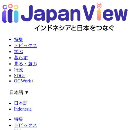
特集
トピックス
学ぶ
暮らす
見る・遊ぶ
行政
SDGs
OGWork+
日本語
▼
日本語
Indonesia
特集
トピックス