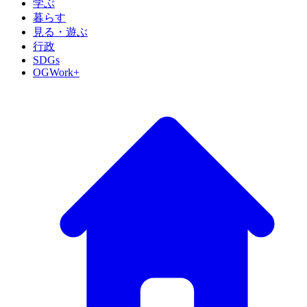
学ぶ
暮らす
見る・遊ぶ
行政
SDGs
OGWork+