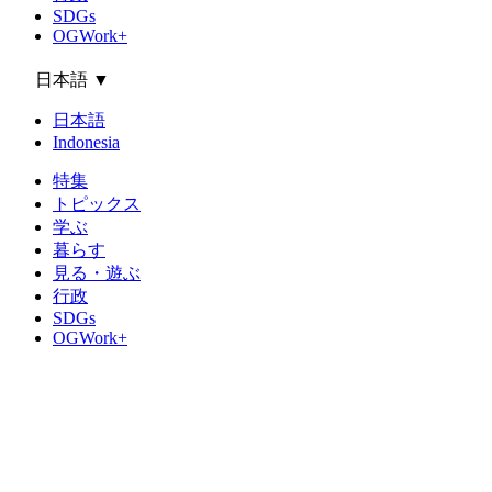
SDGs
OGWork+
日本語
▼
日本語
Indonesia
特集
トピックス
学ぶ
暮らす
見る・遊ぶ
行政
SDGs
OGWork+