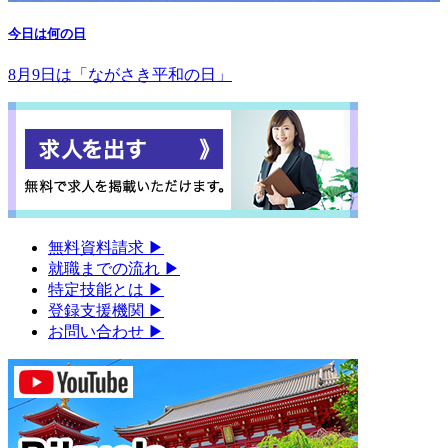
今日は何の日
8月9日は「ながさき平和の日」
無料資料請求
▶︎
就職までの流れ
▶︎
特定技能とは
▶︎
登録支援機関
▶︎
お問い合わせ
▶︎