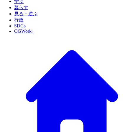
学ぶ
暮らす
見る・遊ぶ
行政
SDGs
OGWork+