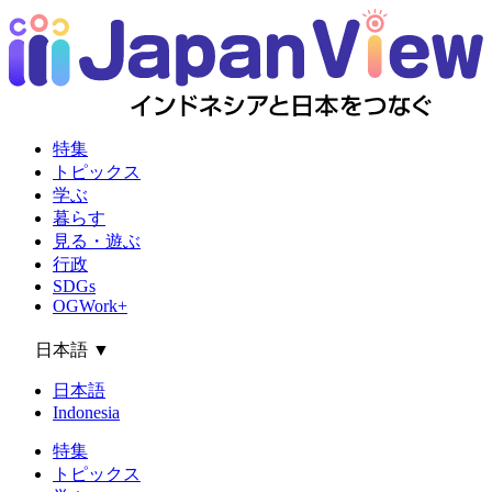
特集
トピックス
学ぶ
暮らす
見る・遊ぶ
行政
SDGs
OGWork+
日本語
▼
日本語
Indonesia
特集
トピックス