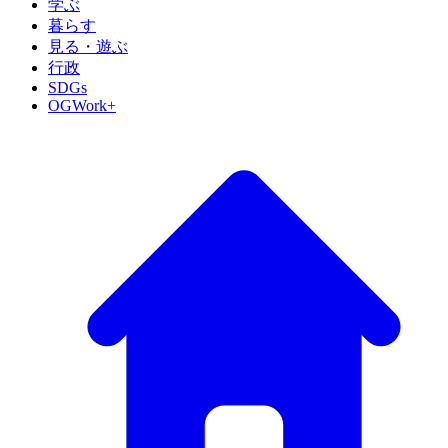
学ぶ
暮らす
見る・遊ぶ
行政
SDGs
OGWork+