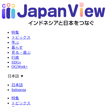
特集
トピックス
学ぶ
暮らす
見る・遊ぶ
行政
SDGs
OGWork+
日本語
▼
日本語
Indonesia
特集
トピックス