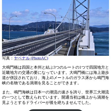
写真：
ヤベナル (PhotoAC)
大鳴門橋は四国と本州と結ぶ3つのルートの1つで四国地方と
近畿地方の交通の要になっています。大鳴門橋には海上遊歩
道が併設されており、海上45メートルのガラス床から鳴門海
峡の名物である渦潮を見ることができます。
また、鳴門海峡は日本一の潮流の速さを誇り、世界三大潮流
の一つとして数えられています。開通当初は橋上から渦潮を
見ようとするドライバーが後を絶ちませんでした。