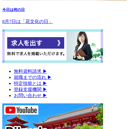
今日は何の日
8月7日は「花文化の日」
無料資料請求
▶︎
就職までの流れ
▶︎
特定技能とは
▶︎
登録支援機関
▶︎
お問い合わせ
▶︎