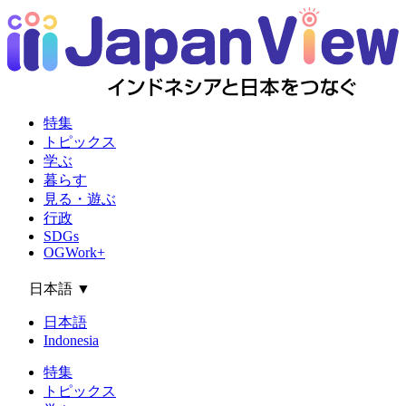
特集
トピックス
学ぶ
暮らす
見る・遊ぶ
行政
SDGs
OGWork+
日本語
▼
日本語
Indonesia
特集
トピックス