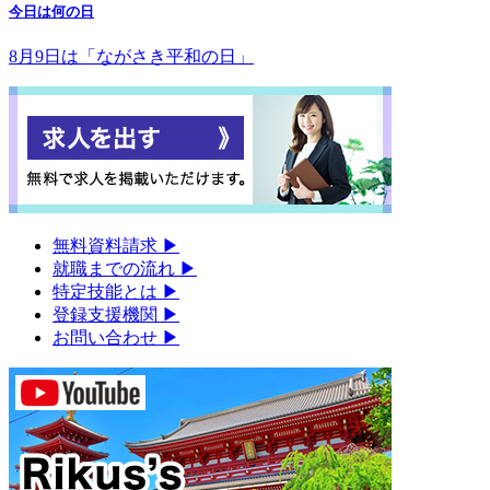
今日は何の日
8月9日は「ながさき平和の日」
無料資料請求
▶︎
就職までの流れ
▶︎
特定技能とは
▶︎
登録支援機関
▶︎
お問い合わせ
▶︎