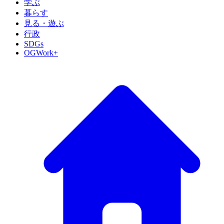
学ぶ
暮らす
見る・遊ぶ
行政
SDGs
OGWork+