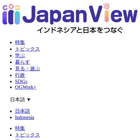
特集
トピックス
学ぶ
暮らす
見る・遊ぶ
行政
SDGs
OGWork+
日本語
▼
日本語
Indonesia
特集
トピックス