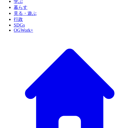
学ぶ
暮らす
見る・遊ぶ
行政
SDGs
OGWork+