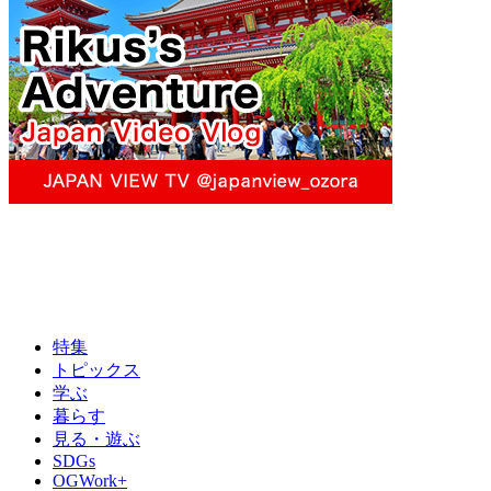
特集
トピックス
学ぶ
暮らす
見る・遊ぶ
SDGs
OGWork+