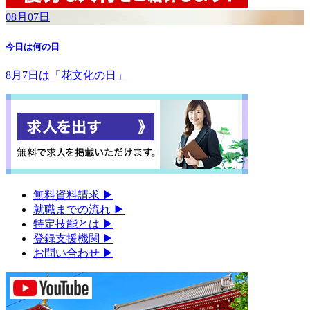
08月07日
今日は何の日
8月7日は「花文化の日」
無料資料請求
▶︎
就職までの流れ
▶︎
特定技能とは
▶︎
登録支援機関
▶︎
お問い合わせ
▶︎