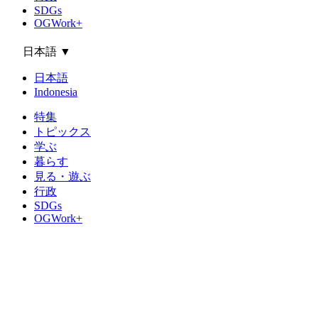
SDGs
OGWork+
日本語
▼
日本語
Indonesia
特集
トピックス
学ぶ
暮らす
見る・遊ぶ
行政
SDGs
OGWork+