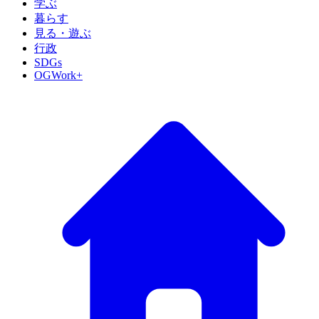
学ぶ
暮らす
見る・遊ぶ
行政
SDGs
OGWork+