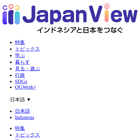
特集
トピックス
学ぶ
暮らす
見る・遊ぶ
行政
SDGs
OGWork+
日本語
▼
日本語
Indonesia
特集
トピックス