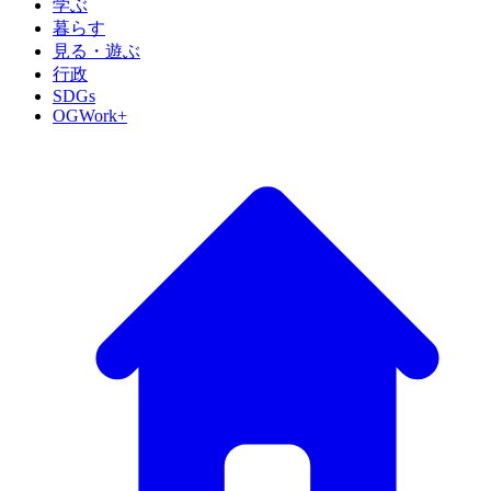
学ぶ
暮らす
見る・遊ぶ
行政
SDGs
OGWork+