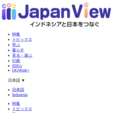
特集
トピックス
学ぶ
暮らす
見る・遊ぶ
行政
SDGs
OGWork+
日本語
▼
日本語
Indonesia
特集
トピックス