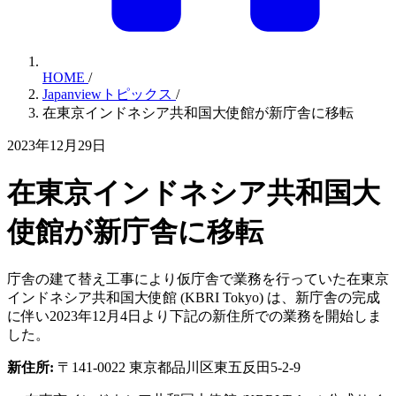
HOME
/
Japanviewトピックス
/
在東京インドネシア共和国大使館が新庁舎に移転
2023年12月29日
在東京インドネシア共和国大
使館が新庁舎に移転
庁舎の建て替え工事により仮庁舎で業務を行っていた在東京
インドネシア共和国大使館 (KBRI Tokyo) は、新庁舎の完成
に伴い2023年12月4日より下記の新住所での業務を開始しま
した。
新住所:
〒141-0022 東京都品川区東五反田5-2-9