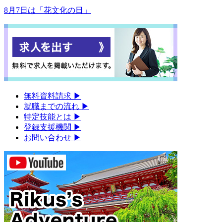
8月7日は「花文化の日」
無料資料請求
▶︎
就職までの流れ
▶︎
特定技能とは
▶︎
登録支援機関
▶︎
お問い合わせ
▶︎