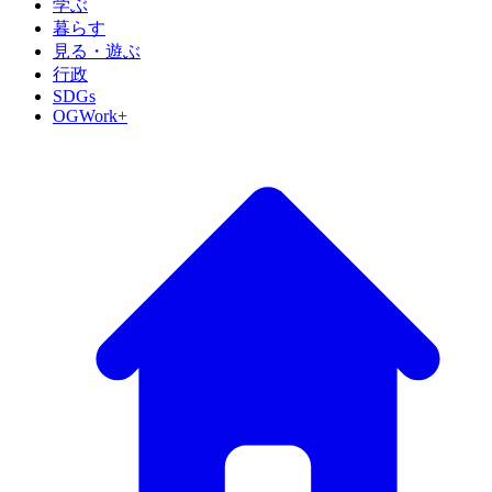
学ぶ
暮らす
見る・遊ぶ
行政
SDGs
OGWork+