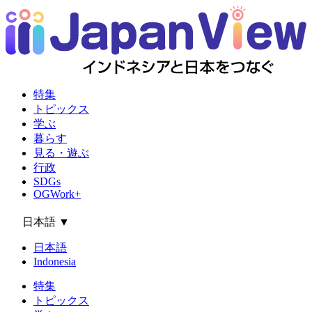
特集
トピックス
学ぶ
暮らす
見る・遊ぶ
行政
SDGs
OGWork+
日本語
▼
日本語
Indonesia
特集
トピックス