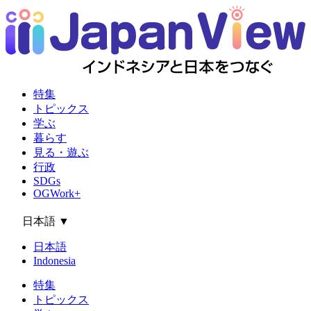
特集
トピックス
学ぶ
暮らす
見る・遊ぶ
行政
SDGs
OGWork+
日本語
▼
日本語
Indonesia
特集
トピックス