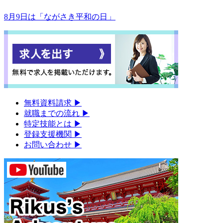
8月9日は「ながさき平和の日」
無料資料請求
▶︎
就職までの流れ
▶︎
特定技能とは
▶︎
登録支援機関
▶︎
お問い合わせ
▶︎