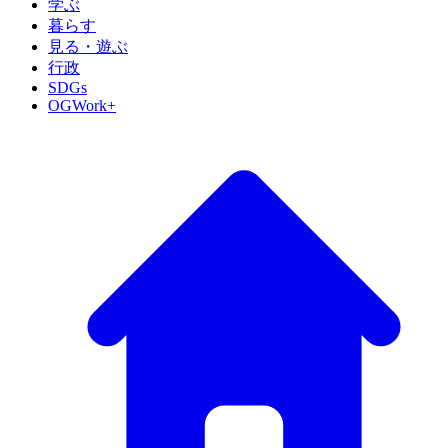
学ぶ
暮らす
見る・遊ぶ
行政
SDGs
OGWork+